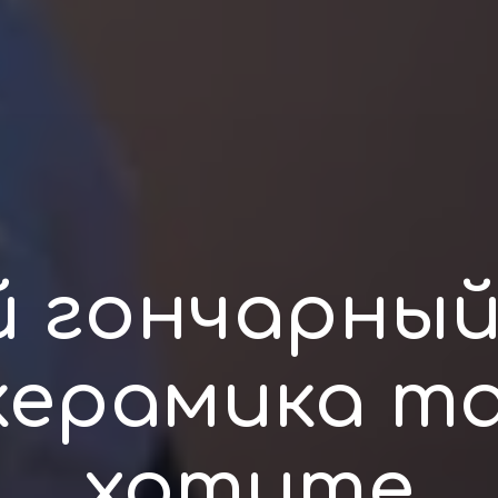
й гончарный
керамика та
хотите