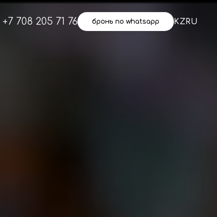
+7 708 205 71 76
KZ
RU
бронь по whatsapp