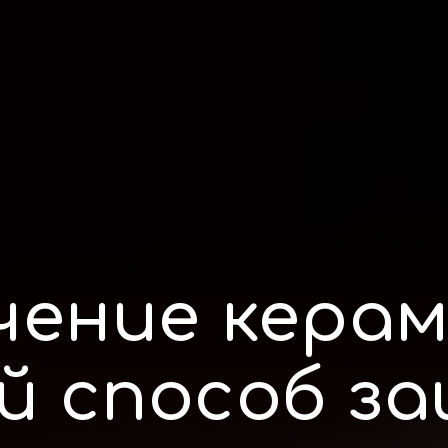
чение керам
й способ з