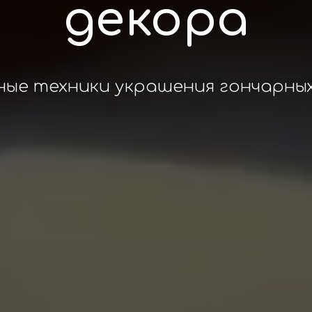
декора
ные техники украшения гончарных