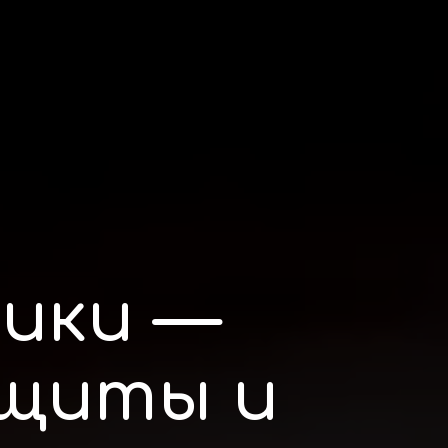
ики —
ащиты и