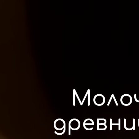
Моло
древни