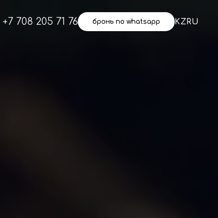
+7 708 205 71 76
KZ
RU
бронь по whatsapp